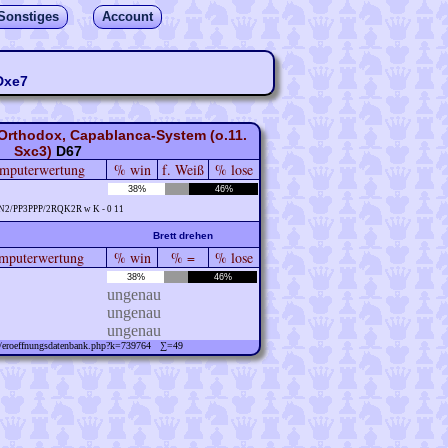
Sonstiges
Account
Dxe7
Orthodox, Capablanca-System (o.11.
Sxc3)
D67
mputerwertung
% win
f. Weiß
% lose
38%
46%
N2/PP3PPP/2RQK2R w K - 0 11
Brett drehen
puterwertung
% win
% =
% lose
38%
46%
ungenau
ungenau
ungenau
ew/eroeffnungsdatenbank.php?k=739764 ∑=49