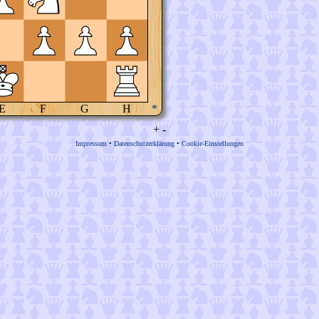
E
F
G
H
*
+
-
Impressum
•
Datenschutzerklärung
•
Cookie-Einstellungen