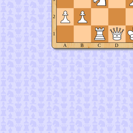
2
1
A
B
C
D