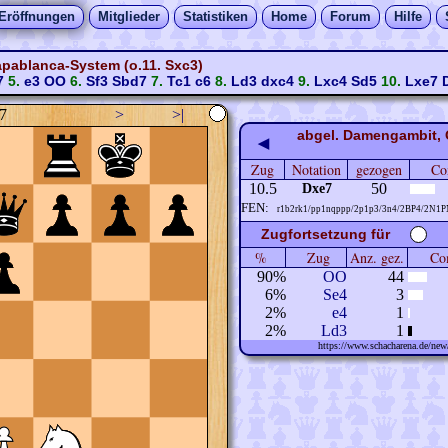
Eröffnungen
Mitglieder
Statistiken
Home
Forum
Hilfe
pablanca-System (o.11. Sxc3)
7
5.
e3
OO
6.
Sf3
Sbd7
7.
Tc1
c6
8.
Ld3
dxc4
9.
Lxc4
Sd5
10.
Lxe7
7
>
>|
abgel. Damengambit, 
◀
Zug
Notation
gezogen
Co
10.5
50
Dxe7
FEN:
r1b2rk1/pp1nqppp/2p1p3/3n4/2BP4/2N1P
Zugfortsetzung für
%
Zug
Anz. gez.
Com
90%
OO
44
6%
Se4
3
2%
e4
1
2%
Ld3
1
https://www.schacharena.de/n