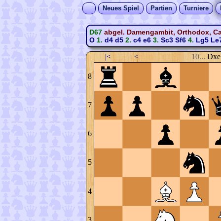
Neues Spiel
Partien
Turniere
D67
abgel. Damengambit, Orthodox, Ca
O
1.
d4
d5
2.
c4
e6
3.
Sc3
Sf6
4.
Lg5
Le
|<
<
10...
Dxe
8
7
6
5
4
3