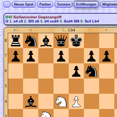
Neues Spiel
Partien
Turniere
Eröffnungen
Mitgliede
B40
Sizilianischer Gegenangriff
O
1.
e4
c5
2.
Sf3
e6
3.
d4
cxd4
4.
Sxd4
Sf6
5.
Sc3
Lb4
|<
<
5...
Lb4
>
8
7
6
5
4
3