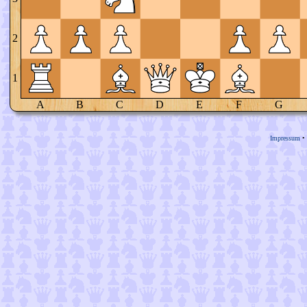
2
1
A
B
C
D
E
F
G
Impressum
•