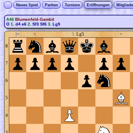
Neues Spiel
Partien
Turniere
Eröffnungen
Mitgliede
A46
Blumenfeld-Gambit
O
1.
d4
e6
2.
Sf3
Sf6
3.
Lg5
|<
<
3.
Lg5
>
8
7
6
5
4
3