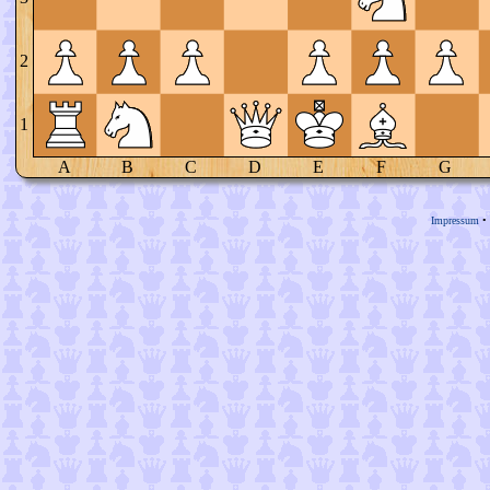
2
1
A
B
C
D
E
F
G
Impressum
•