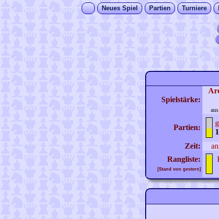
Neues Spiel
Partien
Turniere
Ar
Spielstärke:
aus
g
Partien:
1
Zeit:
an
Rangliste:
[Stand von gestern]