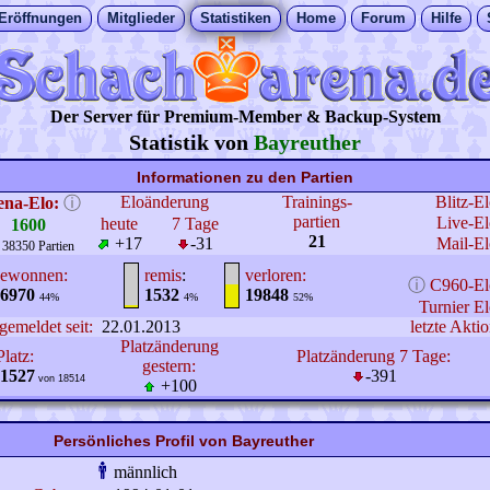
Eröffnungen
Mitglieder
Statistiken
Home
Forum
Hilfe
Der Server für Premium-Member & Backup-System
Statistik von
Bayreuther
Informationen zu den Partien
Eloänderung
Trainings-
Blitz-E
ena-Elo:
ⓘ
partien
Live-El
heute
7 Tage
1600
21
+17
-31
Mail-El
 38350 Partien
ewonnen:
remis
:
verloren:
ⓘ
C960-El
6970
1532
19848
44%
4%
52%
Turnier El
gemeldet seit:
22.01.2013
letzte Aktio
Platzänderung
Platz:
Platzänderung 7 Tage:
gestern:
1527
-391
von 18514
+100
Persönliches Profil von Bayreuther
männlich