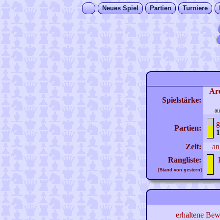
Neues Spiel
Partien
Turniere
Ar
Spielstärke:
au
g
Partien:
1
Zeit:
an
Rangliste:
[Stand von gestern]
erhaltene Bew