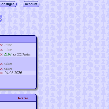
Sonstiges
Account
lo
:
keine
o
:
keine
o
:
2167
aus 262 Partien
o:
keine
o:
keine
n:
04.08.2026
Avatar