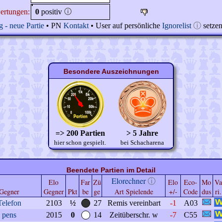
ertungen:
0
positiv
🛈
 - neue Partie
• PN
Kontakt
• User auf persönliche
Ignorelist
ⓘ
setze
Besondere Auszeichnungen
=> 200 Partien
> 5 Jahre
hier schon gespielt.
bei Schacharena
Beendete Partien im Detail
Elorechner
ⓘ
Elo
Far
Zü
Elo
Eco-
Mo
Va
Gegner
Gegner
Pkt
be
ge
Art Spielende
+/-
Code
dus
ri.
Telefon
2103
½
27
Remis vereinbart
-1
A03
pens
2015
0
14
Zeitüberschr. w
-7
C55