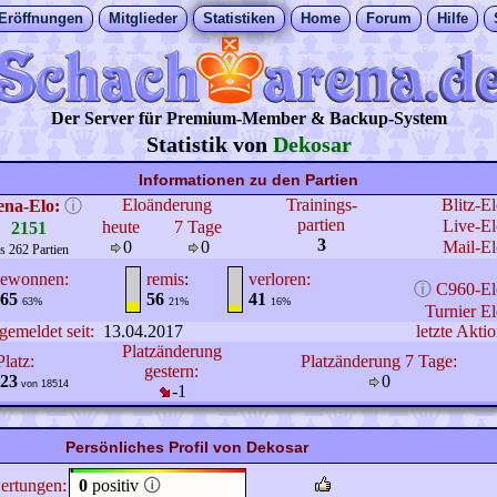
Eröffnungen
Mitglieder
Statistiken
Home
Forum
Hilfe
Der Server für Premium-Member & Backup-System
Statistik von
Dekosar
Informationen zu den Partien
Eloänderung
Trainings-
Blitz-E
ena-Elo:
ⓘ
partien
Live-El
heute
7 Tage
2151
3
0
0
Mail-El
s 262 Partien
ewonnen:
remis
:
verloren:
ⓘ
C960-El
65
56
41
63%
21%
16%
Turnier El
gemeldet seit:
13.04.2017
letzte Aktio
Platzänderung
Platz:
Platzänderung 7 Tage:
gestern:
23
0
von 18514
-1
Persönliches Profil von Dekosar
ertungen:
0
positiv
🛈