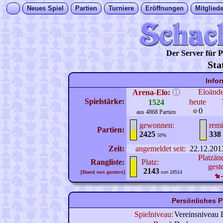
Neues Spiel
Partien
Turniere
Eröffnungen
Mitgliede
Der Server für
Sta
Info
Eloänd
Arena-Elo:
ⓘ
Spielstärke:
heute
1524
0
aus 4868 Partien
gewonnen:
remi
Partien:
2425
338
50%
Zeit:
angemeldet seit:
22.12.201
Platzän
Rangliste:
Platz:
gest
2143
[Stand von gestern]
von 18514
Persönliches P
Spielniveau:
Vereinsniveau 