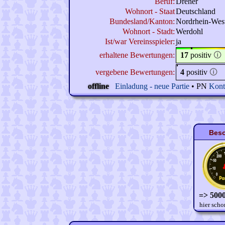
Beruf:
Dreher
Wohnort - Staat
Deutschland
Bundesland/Kanton:
Nordrhein-West
Wohnort - Stadt:
Werdohl
Ist/war Vereinsspieler:
ja
erhaltene Bewertungen:
17
positiv
🛈
vergebene Bewertungen:
4
positiv
🛈
offline
Einladung - neue Partie
• PN
Kont
Beso
=> 5000
hier scho