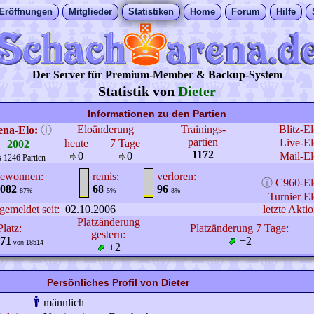
Eröffnungen
Mitglieder
Statistiken
Home
Forum
Hilfe
Der Server für Premium-Member & Backup-System
Statistik von
Dieter
Informationen zu den Partien
Eloänderung
Trainings-
Blitz-E
ena-Elo:
ⓘ
partien
Live-El
heute
7 Tage
2002
1172
0
0
Mail-El
s 1246 Partien
ewonnen:
remis
:
verloren:
ⓘ
C960-El
082
68
96
87%
5%
8%
Turnier El
gemeldet seit:
02.10.2006
letzte Aktio
Platzänderung
Platz:
Platzänderung 7 Tage:
gestern:
71
+2
von 18514
+2
Persönliches Profil von Dieter
männlich