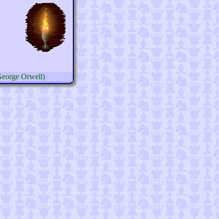
n
(George Orwell)