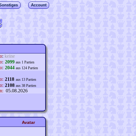
Sonstiges
Account
lo
:
keine
o
:
2099
aus 1 Partien
o
:
2044
aus 124 Partien
o:
2118
aus 13 Partien
o:
2108
aus 38 Partien
n:
05.08.2026
Avatar