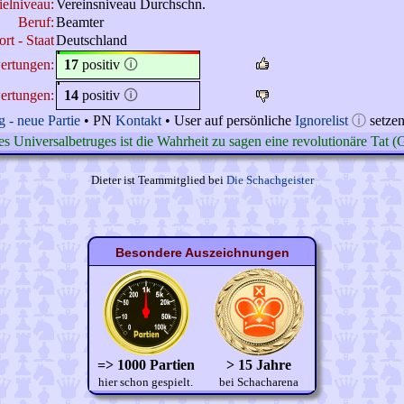
ielniveau:
Vereinsniveau Durchschn.
Beruf:
Beamter
rt - Staat
Deutschland
ertungen:
17
positiv
🛈
ertungen:
14
positiv
🛈
 - neue Partie
• PN
Kontakt
• User auf persönliche
Ignorelist
ⓘ
setze
des Universalbetruges ist die Wahrheit zu sagen eine revolutionäre Tat 
Dieter ist Teammitglied bei
Die Schachgeister
Besondere Auszeichnungen
=> 1000 Partien
> 15 Jahre
hier schon gespielt.
bei Schacharena