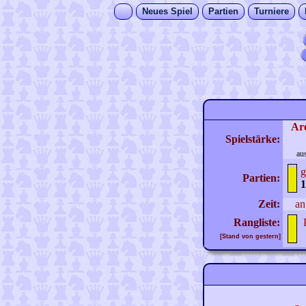
Neues Spiel
Partien
Turniere
Ar
Spielstärke:
au
g
Partien:
1
Zeit:
an
Rangliste:
[Stand von gestern]