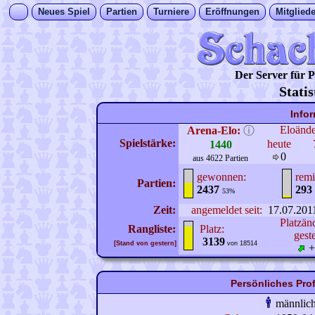
Neues Spiel
Partien
Turniere
Eröffnungen
Mitgliede
Der Server für
Stati
Info
Eloänd
Arena-Elo:
ⓘ
Spielstärke:
heute
1440
0
aus 4622 Partien
gewonnen:
remi
Partien:
2437
293
53%
Zeit:
angemeldet seit:
17.07.201
Platzän
Rangliste:
Platz:
gest
3139
[Stand von gestern]
von 18514
+
Persönliches Pro
männlic