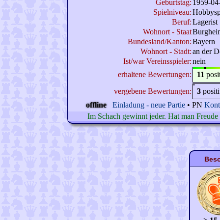
Geburtstag:
1959-04
Spielniveau:
Hobbysp
Beruf:
Lagerist
Wohnort - Staat
Burghei
Bundesland/Kanton:
Bayern
Wohnort - Stadt:
an der 
Ist/war Vereinsspieler:
nein
erhaltene Bewertungen:
11
posi
vergebene Bewertungen:
3
posit
offline
Einladung - neue Partie
• PN
Kont
Im Schach gewinnt jeder. Hat man Freude am
Beso