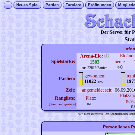
Neues Spiel
Partien
Turniere
Eröffnungen
Mitgliede
Der Server für
Sta
Info
Eloänd
Arena-Elo:
ⓘ
Spielstärke:
heute
1583
0
aus 22816 Partien
gewonnen:
remi
Partien:
11022
197
48%
Zeit:
angemeldet seit:
06.09.201
Platzän
Rangliste:
Platz:
gest
na
[Stand von gestern]
n
na = nicht zutreffend. Der Ranglistenplatz kann
Persönliches P