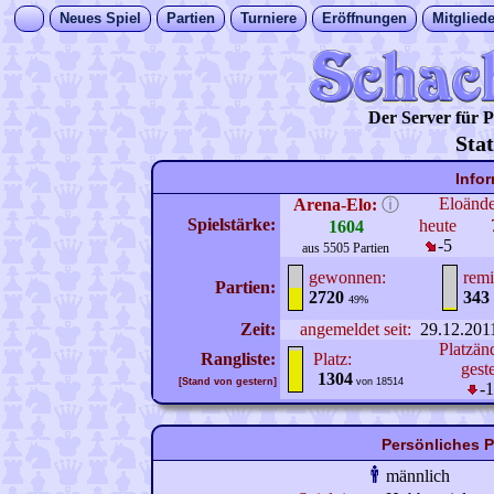
Neues Spiel
Partien
Turniere
Eröffnungen
Mitgliede
Der Server für
Stat
Info
Eloänd
Arena-Elo:
ⓘ
Spielstärke:
heute
1604
-5
aus 5505 Partien
gewonnen:
remi
Partien:
2720
343
49%
Zeit:
angemeldet seit:
29.12.201
Platzän
Rangliste:
Platz:
gest
1304
[Stand von gestern]
von 18514
-
Persönliches 
männlich