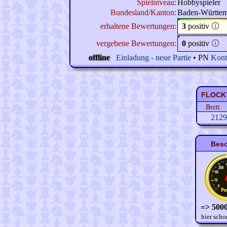
Spielniveau:
Hobbyspieler
Bundesland/Kanton:
Baden-Württe
erhaltene Bewertungen:
3
positiv
🛈
vergebene Bewertungen:
0
positiv
🛈
offline
Einladung - neue Partie
• PN
Kont
FLOCKY 
Brett
2129
Beso
=> 5000
hier scho