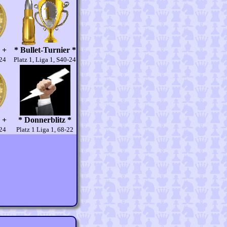
 +
* Bullet-Turnier *
024
Platz 1, Liga 1, S40-24
 +
* Donnerblitz *
024
Platz 1 Liga 1, 68-22