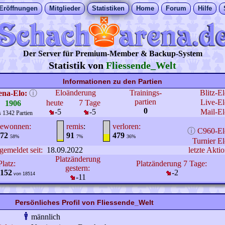
Eröffnungen
Mitglieder
Statistiken
Home
Forum
Hilfe
Der Server für Premium-Member & Backup-System
Statistik von
Fliessende_Welt
Informationen zu den Partien
Eloänderung
Trainings-
Blitz-E
ena-Elo:
ⓘ
partien
Live-El
heute
7 Tage
1906
0
-5
-5
Mail-El
s 1342 Partien
ewonnen:
remis
:
verloren:
ⓘ
C960-El
72
91
479
58%
7%
36%
Turnier El
gemeldet seit:
18.09.2022
letzte Aktio
Platzänderung
Platz:
Platzänderung 7 Tage:
gestern:
152
-2
von 18514
-11
Persönliches Profil von Fliessende_Welt
männlich