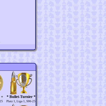
n
 +
* Bullet-Turnier *
025
Platz 1, Liga 1, S96-25