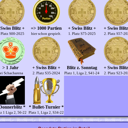
 Swiss Blitz +
=> 1000 Partien
+ Swiss Blitz +
+ Swiss Blitz
 Platz S00-2025
hier schon gespielt.
1. Platz S75-2025
2. Platz S57-2
> 1 Jahr
+ Swiss Blitz +
Blitz z. Sonntag
+ Swiss Blitz
ei Schacharena
2. Platz S35-2024
Platz 1, Liga 2, S41-24
2. Platz S23-2
Donnerblitz *
* Bullet-Turnier *
tz 1 Liga 2, 56-22
Platz 1, Liga 2, S34-22