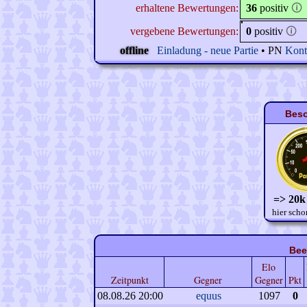
erhaltene Bewertungen:
36
positiv
🛈
vergebene Bewertungen:
0
positiv
🛈
offline
Einladung - neue Partie
• PN
Kont
Beso
=> 20k
hier scho
Bee
Elo
Zeitpunkt
Gegner
Gegner
Pkt
08.08.26 20:00
equus
1097
0