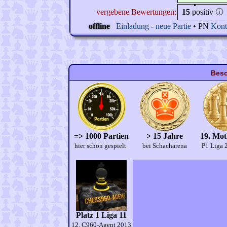
vergebene Bewertungen:
15
positiv
🛈
offline
Einladung - neue Partie
• PN
Kont
Beso
=> 1000 Partien
> 15 Jahre
19. Mo
hier schon gespielt.
bei Schacharena
P1 Liga 
Platz 1 Liga 11
12. C960-Agent 2013