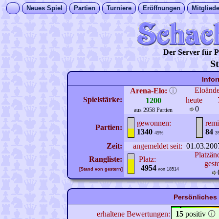
Neues Spiel
Partien
Turniere
Eröffnungen
Mitgliede
Der Server für
St
Info
Eloänd
Arena-Elo:
ⓘ
Spielstärke:
heute
1200
0
aus 2958 Partien
gewonnen:
remi
Partien:
1340
84
45%
3
Zeit:
angemeldet seit:
01.03.200
Platzän
Rangliste:
Platz:
gest
4954
[Stand von gestern]
von 18514
Persönliches 
erhaltene Bewertungen:
15
positiv
🛈