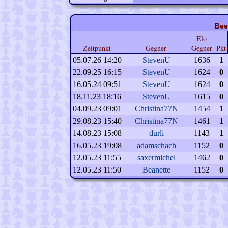
Bee
Elo
Zeitpunkt
Gegner
Gegner
Pkt
05.07.26 14:20
StevenU
1636
1
22.09.25 16:15
StevenU
1624
0
16.05.24 09:51
StevenU
1624
0
18.11.23 18:16
StevenU
1615
0
04.09.23 09:01
Christina77N
1454
1
29.08.23 15:40
Christina77N
1461
1
14.08.23 15:08
durli
1143
1
16.05.23 19:08
adamschach
1152
0
12.05.23 11:55
saxermichel
1462
0
12.05.23 11:50
Beanette
1152
0