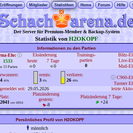
Eröffnungen
Mitglieder
Statistiken
Home
Forum
Hilfe
Der Server für Premium-Member & Backup-System
Statistik von
H2OKOPF
Informationen zu den Partien
Eloänderung
Trainings-
Blitz-E
ena-Elo:
ⓘ
partien
Live-El
heute
7 Tage
1533
0
0
0
Mail-El
us 53 Partien
ewonnen:
remis
:
verloren:
ⓘ
C960-El
4
3
26
45%
6%
49%
Turnier El
gemeldet seit:
29.05.2026
letzte Aktio
Platzänderung
Platz:
Platzänderung 7 Tage:
gestern:
2041
+24
von 18514
-8
Persönliches Profil von H2OKOPF
männlich