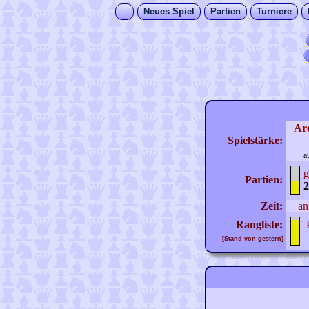
Neues Spiel
Partien
Turniere
Ar
Spielstärke:
a
g
Partien:
2
Zeit:
an
Rangliste:
[Stand von gestern]