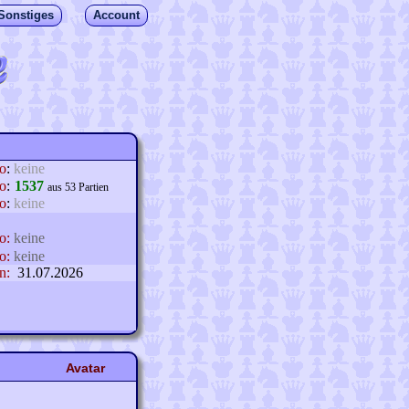
Sonstiges
Account
lo
:
keine
o
:
1537
aus 53 Partien
o
:
keine
o:
keine
o:
keine
n:
31.07.2026
Avatar