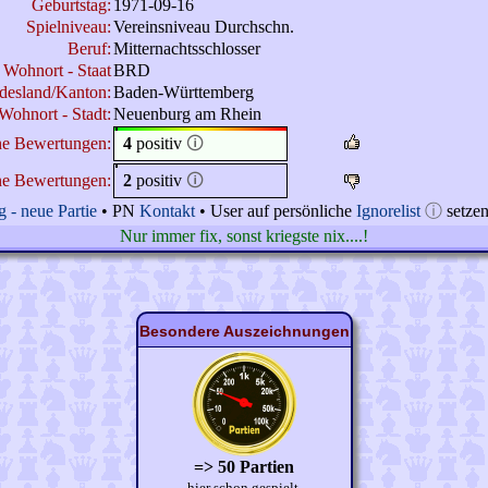
Geburtstag:
1971-09-16
Spielniveau:
Vereinsniveau Durchschn.
Beruf:
Mitternachtsschlosser
Wohnort - Staat
BRD
desland/Kanton:
Baden-Württemberg
Wohnort - Stadt:
Neuenburg am Rhein
ne Bewertungen:
4
positiv
🛈
ne Bewertungen:
2
positiv
🛈
 - neue Partie
• PN
Kontakt
• User auf persönliche
Ignorelist
ⓘ
setze
Nur immer fix, sonst kriegste nix....!
Besondere Auszeichnungen
=> 50 Partien
hier schon gespielt.