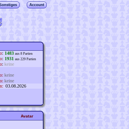
Sonstiges
Account
lo
:
1483
aus 8 Partien
o
:
1931
aus 229 Partien
o
:
keine
o:
keine
o:
keine
n:
03.08.2026
Avatar