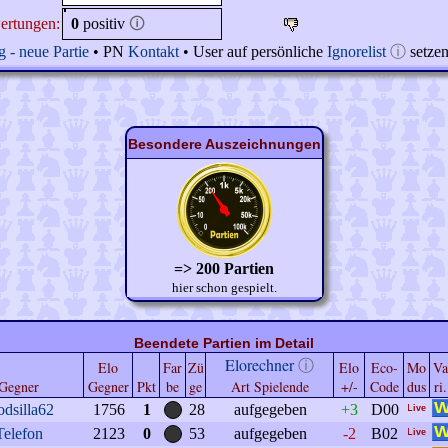
ertungen:
0
positiv
🛈
 - neue Partie
• PN
Kontakt
• User auf persönliche
Ignorelist
ⓘ
setze
Besondere Auszeichnungen
=> 200 Partien
hier schon gespielt.
Beendete Partien im Detail
Elorechner
ⓘ
Elo
Far
Zü
Elo
Eco-
Mo
Va
Gegner
Gegner
Pkt
be
ge
Art Spielende
+/-
Code
dus
ri.
dsilla62
1756
1
28
aufgegeben
+3
D00
Telefon
2123
0
53
aufgegeben
-2
B02