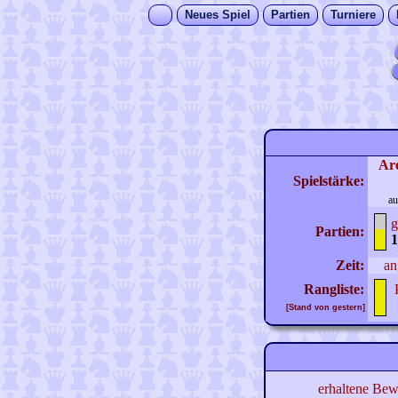
Neues Spiel
Partien
Turniere
Ar
Spielstärke:
au
g
Partien:
1
Zeit:
an
Rangliste:
[Stand von gestern]
erhaltene Bew