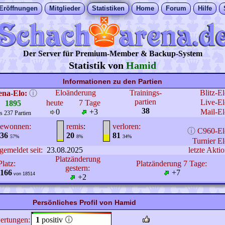
Eröffnungen
Mitglieder
Statistiken
Home
Forum
Hilfe
Der Server für Premium-Member & Backup-System
Statistik von
Hamid
Informationen zu den Partien
Eloänderung
Trainings-
Blitz-E
ena-Elo:
ⓘ
partien
Live-El
heute
7 Tage
1895
38
0
+3
Mail-El
s 237 Partien
ewonnen:
remis
:
verloren:
ⓘ
C960-El
36
20
81
57%
8%
34%
Turnier El
gemeldet seit:
23.08.2025
letzte Aktio
Platzänderung
Platz:
Platzänderung 7 Tage:
gestern:
166
+7
von 18514
+2
Persönliches Profil von Hamid
ertungen:
1
positiv
🛈