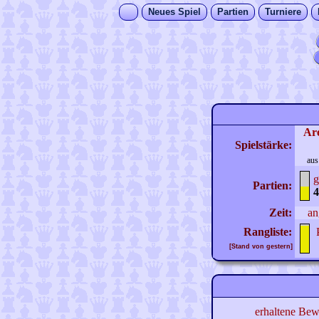
Neues Spiel
Partien
Turniere
Ar
Spielstärke:
aus
g
Partien:
4
Zeit:
an
Rangliste:
[Stand von gestern]
erhaltene Bew