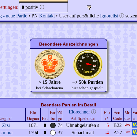
ertungen:
0
positiv
🛈
 - neue Partie
• PN
Kontakt
• User auf persönliche
Ignorelist
ⓘ
setze
Besondere Auszeichnungen
> 15 Jahre
=> 50k Partien
bei Schacharena
hier schon gespielt.
Beendete Partien im Detail
Elorechner
ⓘ
Elo
Far
Zü
Elo
Eco-
Mo
Va
Gegner
Gegner
Pkt
be
ge
Art Spielende
+/-
Code
dus
ri.
Zizi
1671
0
74
Uhr abgelaufen s
-5
B22
Umbra
1794
0
37
Schachmatt
-4
A27