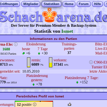
Eröffnungen
Mitglieder
Statistiken
Home
Forum
Hilfe
Der Server für Premium-Member & Backup-System
Statistik von
Ismet
Informationen zu den Partien
Eloänderung
Trainings-
Blitz-E
ena-Elo:
ⓘ
partien
Live-El
heute
7 Tage
1688
37
+6
+30
Mail-El
 84143 Partien
ewonnen:
remis
:
verloren:
ⓘ
C960-El
0713
6089
37341
48%
7%
44%
Turnier El
gemeldet seit:
10.05.2010
letzte Aktio
Platzänderung
Platz:
Platzänderung 7 Tage:
gestern:
779
+152
von 18514
+78
Persönliches Profil von Ismet
ertungen:
12
positiv
🛈