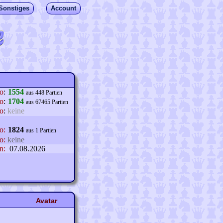
Sonstiges
Account
lo
:
1554
aus 448 Partien
o
:
1704
aus 67465 Partien
o
:
keine
o:
1824
aus 1 Partien
o:
keine
n:
07.08.2026
Avatar