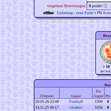
vergebene Bewertungen:
0
positiv
🛈
offline
Einladung - neue Partie
• PN
Kont
Beso
> 10
bei Sch
Bee
Elo
Zeitpunkt
Gegner
Gegner
Pkt
29.05.26 22:00
FrankyB
1509
0
14.11.25 09:17
vivatrex
1656
0