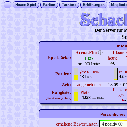
Neues Spiel
Partien
Turniere
Eröffnungen
Mitgliede
Der Server für
St
Info
Eloänd
Arena-Elo:
ⓘ
Spielstärke:
heute
1327
0
aus 1093 Partien
gewonnen:
remi
Partien:
431
42
39%
4
Zeit:
angemeldet seit:
18.09.201
Platzän
Rangliste:
Platz:
gest
4228
[Stand von gestern]
von 18514
-
Persönliches 
erhaltene Bewertungen:
4
positiv
🛈