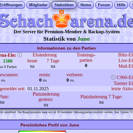
Eröffnungen
Mitglieder
Statistiken
Home
Forum
Hilfe
Der Server für Premium-Member & Backup-System
Statistik von
Juno
Informationen zu den Partien
Eloänderung
Trainings-
Blitz-E
ena-Elo:
ⓘ
partien
Live-El
heute
7 Tage
1500
0
na
na
Mail-El
us 0 Partien
ewonnen:
remis
:
verloren:
ⓘ
C960-El
0
0
0%
0%
0%
Turnier El
gemeldet seit:
01.11.2025
letzte Aktio
Platzänderung
Platz:
Platzänderung 7 Tage:
gestern:
na
na
na
cht zutreffend. Der Ranglistenplatz kann erst ab 30 beendeten Wertungspartien ermittelt werden. [last Update: 0
Persönliches Profil von Juno