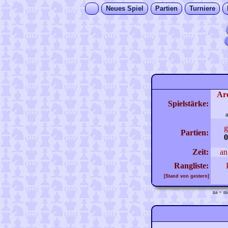
Neues Spiel
Partien
Turniere
Ar
Spielstärke:
a
g
Partien:
0
Zeit:
an
Rangliste:
[Stand von gestern]
na = ni