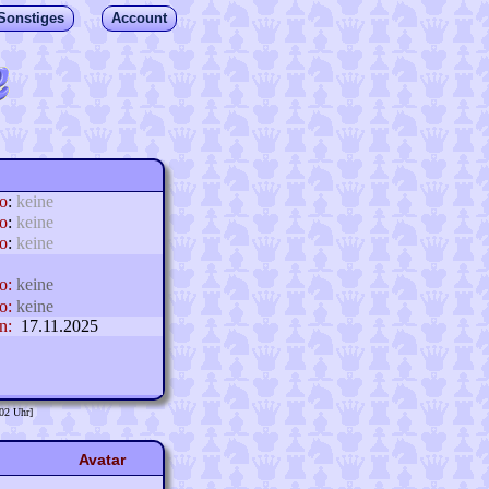
Sonstiges
Account
lo
:
keine
o
:
keine
o
:
keine
o:
keine
o:
keine
n:
17.11.2025
:02 Uhr]
Avatar