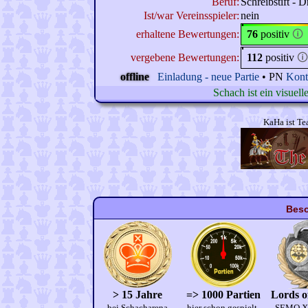
Beruf:
Schreibstift - D
Ist/war Vereinsspieler:
nein
erhaltene Bewertungen:
76
positiv
🛈
vergebene Bewertungen:
112
positiv
🛈
offline
Einladung - neue Partie
• PN
Kont
Schach ist ein visuel
KaHa ist Te
Beso
> 15 Jahre
=> 1000 Partien
Lords o
bei Schacharena
hier schon gespielt.
SEMO XV