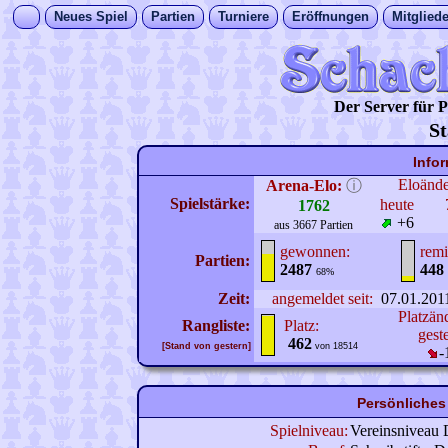
Neues Spiel
Partien
Turniere
Eröffnungen
Mitgliede
Der Server für
St
Info
Eloänd
Arena-Elo:
ⓘ
Spielstärke:
heute
1762
+6
aus 3667 Partien
gewonnen:
remi
Partien:
2487
448
68%
Zeit:
angemeldet seit:
07.01.201
Platzän
Rangliste:
Platz:
gest
462
[Stand von gestern]
von 18514
-
Persönliches
Spielniveau:
Vereinsniveau 