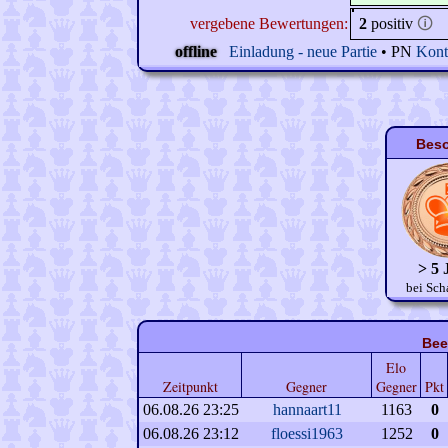
vergebene Bewertungen:
2
positiv
🛈
offline
Einladung - neue Partie
• PN
Kont
Beso
> 5 
bei Sch
Bee
Elo
Zeitpunkt
Gegner
Gegner
Pkt
06.08.26 23:25
hannaart11
1163
0
06.08.26 23:12
floessi1963
1252
0