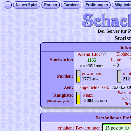
Neues Spiel
Partien
Turniere
Eröffnungen
Mitgliede
Der Server für
Statis
Info
Eloänd
Arena-Elo:
ⓘ
Spielstärke:
heute
1155
0
aus 4095 Partien
gewonnen:
remi
Partien:
1771
212
43%
Zeit:
angemeldet seit:
26.03.202
Platzän
Rangliste:
Platz:
gest
5084
[Stand von gestern]
von 18514
-
Persönliches Pro
erhaltene Bewertungen:
15
positiv
🛈