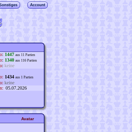
Sonstiges
Account
lo
:
1447
aus 11 Partien
o
:
1340
aus 116 Partien
o
:
keine
o:
1434
aus 1 Partien
o:
keine
n:
05.07.2026
Avatar