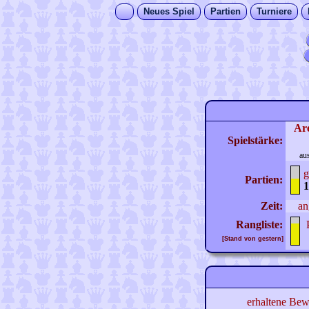
Neues Spiel
Partien
Turniere
Ar
Spielstärke:
au
g
Partien:
1
Zeit:
an
Rangliste:
[Stand von gestern]
erhaltene Bew