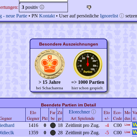
ertungen:
3
positiv
🛈
 - neue Partie
• PN
Kontakt
• User auf persönliche
Ignorelist
ⓘ
setze
Besondere Auszeichnungen
> 15 Jahre
=> 1000 Partien
bei Schacharena
hier schon gespielt.
Beendete Partien im Detail
Elorechner
ⓘ
Elo
Far
Zü
Elo
Eco-
Mo
Va
Gegner
Gegner
Pkt
be
ge
Art Spielende
+/-
Code
dus
ri.
riedhard
1416
0
18
Zeitlimit pro Zug.
-4
C00
ldieclk
1359
0
28
Zeitlimit pro Zug.
-5
C00