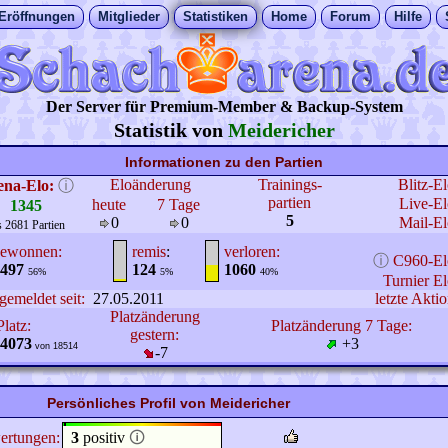
Eröffnungen
Mitglieder
Statistiken
Home
Forum
Hilfe
Der Server für Premium-Member & Backup-System
Statistik von
Meidericher
Informationen zu den Partien
Eloänderung
Trainings-
Blitz-E
ena-Elo:
ⓘ
partien
Live-El
heute
7 Tage
1345
5
0
0
Mail-El
s 2681 Partien
ewonnen:
remis
:
verloren:
ⓘ
C960-El
497
124
1060
56%
5%
40%
Turnier El
gemeldet seit:
27.05.2011
letzte Aktio
Platzänderung
Platz:
Platzänderung 7 Tage:
gestern:
4073
+3
von 18514
-7
Persönliches Profil von Meidericher
ertungen:
3
positiv
🛈