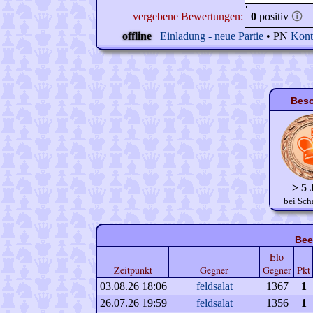
vergebene Bewertungen:
0
positiv
🛈
offline
Einladung - neue Partie
• PN
Kont
Beso
> 5 
bei Sch
Bee
Elo
Zeitpunkt
Gegner
Gegner
Pkt
03.08.26 18:06
feldsalat
1367
1
26.07.26 19:59
feldsalat
1356
1