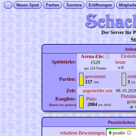
Neues Spiel
Partien
Turniere
Eröffnungen
Mitgliede
Der Server für
St
Info
Eloänd
Arena-Elo:
ⓘ
Spielstärke:
heute
1529
0
aus 224 Partien
gewonnen:
remi
Partien:
157
3
70%
1%
Zeit:
angemeldet seit:
08.10.202
Platzän
Rangliste:
Platz:
gest
2084
[Stand von gestern]
von 18514
Persönliches 
erhaltene Bewertungen:
0
positiv
🛈