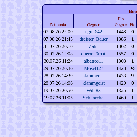
Bee
Elo
Zeitpunkt
Gegner
Gegner
Pkt
07.08.26 22:00
egon642
1448
0
07.08.26 21:45
dreister_Bauer
1386
1
31.07.26 20:10
Zahn
1362
0
30.07.26 12:08
duerren9matt
1557
0
30.07.26 11:24
albatros11
1303
1
29.07.26 20:36
Mosel127
1423
½
28.07.26 14:39
klammgeist
1433
½
28.07.26 14:06
klammgeist
1429
0
19.07.26 20:50
Willi83
1325
1
19.07.26 11:05
Schnorchel
1460
1