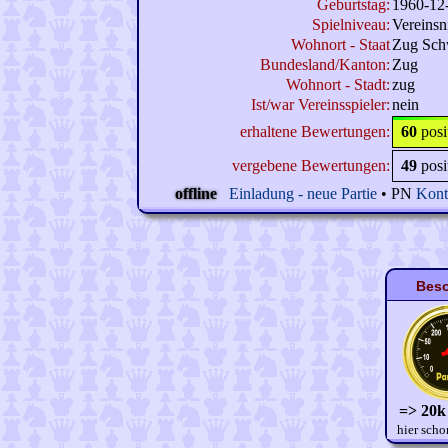
Geburtstag:
1960-12
Spielniveau:
Vereinsn
Wohnort - Staat
Zug Sch
Bundesland/Kanton:
Zug
Wohnort - Stadt:
zug
Ist/war Vereinsspieler:
nein
erhaltene Bewertungen:
60
posi
vergebene Bewertungen:
49
posi
offline
Einladung - neue Partie
• PN
Kont
Beso
=> 20k
hier scho