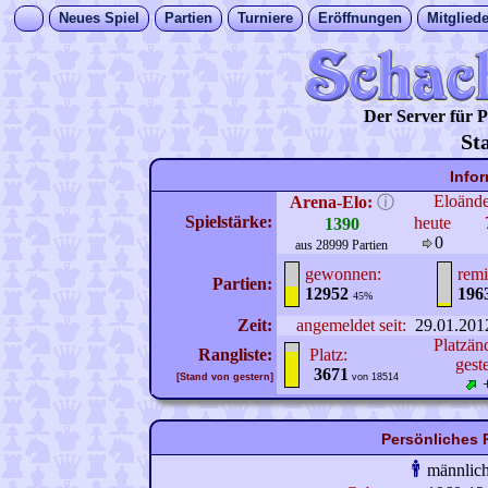
Neues Spiel
Partien
Turniere
Eröffnungen
Mitgliede
Der Server für
St
Info
Eloänd
Arena-Elo:
ⓘ
Spielstärke:
heute
1390
0
aus 28999 Partien
gewonnen:
remi
Partien:
12952
196
45%
Zeit:
angemeldet seit:
29.01.201
Platzän
Rangliste:
Platz:
gest
3671
[Stand von gestern]
von 18514
Persönliches 
männlic