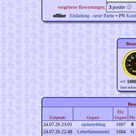
vergebene Bewertungen:
3
positiv
🛈
offline
Einladung - neue Partie
• PN
Kont
Beso
=> 1000
hier scho
Bee
Elo
Zeitpunkt
Gegner
Gegner
Pkt
24.07.26 23:01
up4anything
1697
0
24.07.26 22:48
Leberkässemmel
1684
½