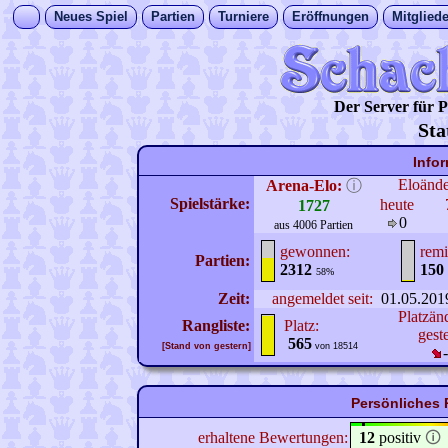
Neues Spiel
Partien
Turniere
Eröffnungen
Mitgliede
Der Server für
Sta
Info
Eloänd
Arena-Elo:
ⓘ
Spielstärke:
heute
1727
0
aus 4006 Partien
gewonnen:
remi
Partien:
2312
150
58%
Zeit:
angemeldet seit:
01.05.201
Platzän
Rangliste:
Platz:
gest
565
[Stand von gestern]
von 18514
Persönliches P
erhaltene Bewertungen:
12
positiv
🛈