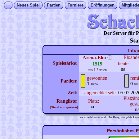
Neues Spiel
Partien
Turniere
Eröffnungen
Mitgliede
Der Server für
Sta
Info
Eloänd
Arena-Elo:
ⓘ
Spielstärke:
heute
1519
na
aus 1 Partien
gewonnen:
remi
Partien:
1
0
100%
0%
Zeit:
angemeldet seit:
05.07.202
Platzän
Rangliste:
Platz:
gest
na
[Stand von gestern]
n
na = nicht zutreffend. Der Ranglistenplatz kann
Persönliches P