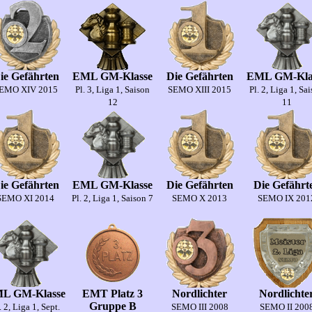
ie Gefährten
EML GM-Klasse
Die Gefährten
EML GM-Kla
EMO XIV 2015
Pl. 3, Liga 1, Saison
SEMO XIII 2015
Pl. 2, Liga 1, Sa
12
11
ie Gefährten
EML GM-Klasse
Die Gefährten
Die Gefährt
SEMO XI 2014
Pl. 2, Liga 1, Saison 7
SEMO X 2013
SEMO IX 201
L GM-Klasse
EMT Platz 3
Nordlichter
Nordlichte
Gruppe B
. 2, Liga 1, Sept.
SEMO III 2008
SEMO II 200