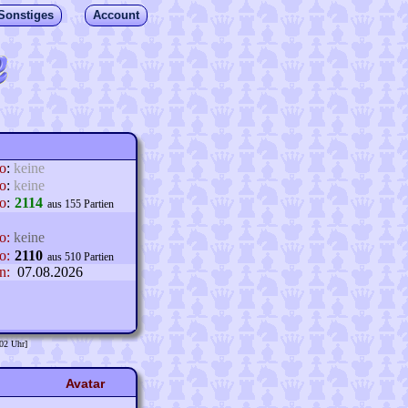
Sonstiges
Account
lo
:
keine
o
:
keine
o
:
2114
aus 155 Partien
o:
keine
o:
2110
aus 510 Partien
n:
07.08.2026
:02 Uhr]
Avatar