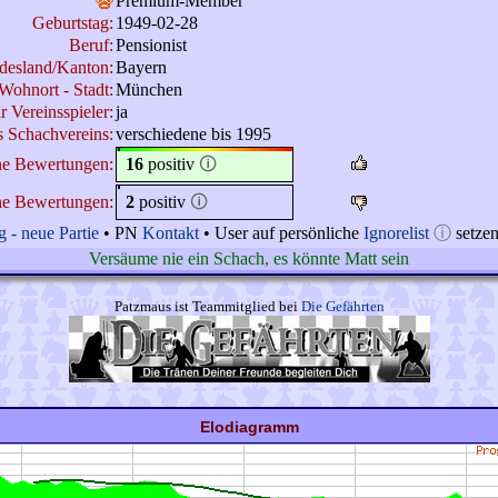
Premium-Member
Geburtstag:
1949-02-28
Beruf:
Pensionist
desland/Kanton:
Bayern
Wohnort - Stadt:
München
r Vereinsspieler:
ja
 Schachvereins:
verschiedene bis 1995
ne Bewertungen:
16
positiv
🛈
ne Bewertungen:
2
positiv
🛈
 - neue Partie
• PN
Kontakt
• User auf persönliche
Ignorelist
ⓘ
setze
Versäume nie ein Schach, es könnte Matt sein
Patzmaus ist Teammitglied bei
Die Gefährten
Elodiagramm