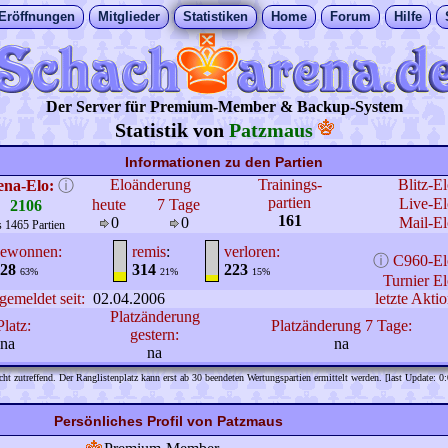
Eröffnungen
Mitglieder
Statistiken
Home
Forum
Hilfe
Der Server für Premium-Member & Backup-System
Statistik von
Patzmaus
Informationen zu den Partien
Eloänderung
Trainings-
Blitz-E
ena-Elo:
ⓘ
partien
Live-El
heute
7 Tage
2106
161
0
0
Mail-El
s 1465 Partien
ewonnen:
remis
:
verloren:
ⓘ
C960-El
28
314
223
63%
21%
15%
Turnier El
gemeldet seit:
02.04.2006
letzte Aktio
Platzänderung
Platz:
Platzänderung 7 Tage:
gestern:
na
na
na
cht zutreffend. Der Ranglistenplatz kann erst ab 30 beendeten Wertungspartien ermittelt werden. [last Update: 0
Persönliches Profil von Patzmaus