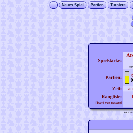
Neues Spiel
Partien
Turniere
Ar
Spielstärke:
au
g
Partien:
9
Zeit:
an
Rangliste:
[Stand von gestern]
na = ni