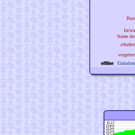
Bun
Ist/wa
Name des
erhalte
vergebe
offline
Einladung