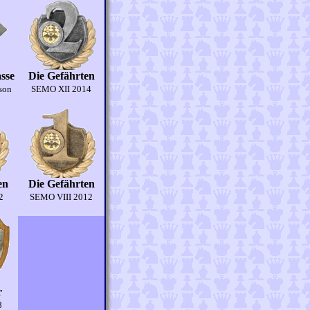
sse
Die Gefährten
ison
SEMO XII 2014
en
Die Gefährten
2
SEMO VIII 2012
r
8