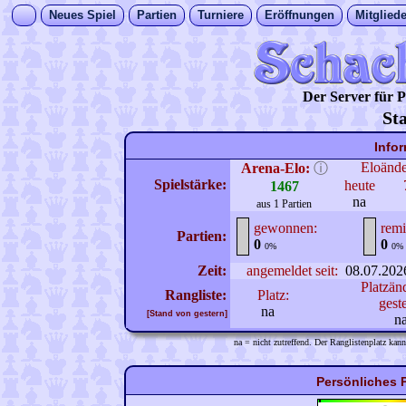
Neues Spiel
Partien
Turniere
Eröffnungen
Mitgliede
Der Server für
St
Info
Eloänd
Arena-Elo:
ⓘ
Spielstärke:
heute
1467
na
aus 1 Partien
gewonnen:
remi
Partien:
0
0
0%
0%
Zeit:
angemeldet seit:
08.07.202
Platzän
Rangliste:
Platz:
gest
na
[Stand von gestern]
n
na = nicht zutreffend. Der Ranglistenplatz kann
Persönliches P