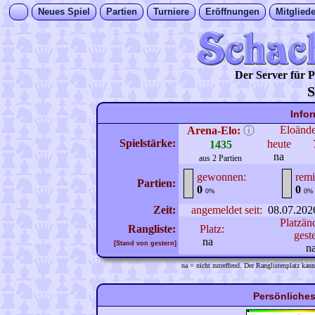
Neues Spiel
Partien
Turniere
Eröffnungen
Mitgliede
Der Server für
S
Info
Eloänd
Arena-Elo:
ⓘ
Spielstärke:
heute
1435
na
aus 2 Partien
gewonnen:
remi
Partien:
0
0
0%
0%
Zeit:
angemeldet seit:
08.07.202
Platzän
Rangliste:
Platz:
gest
na
[Stand von gestern]
n
na = nicht zutreffend. Der Ranglistenplatz kann
Persönliches