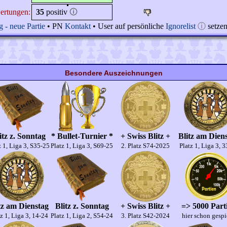
ertungen:
35
positiv
🛈
 - neue Partie
• PN
Kontakt
• User auf persönliche
Ignorelist
ⓘ
setze
Besondere Auszeichnungen
itz z. Sonntag
* Bullet-Turnier *
+ Swiss Blitz +
Blitz am Dien
z 1, Liga 3, S35-25
Platz 1, Liga 3, S69-25
2. Platz S74-2025
Platz 1, Liga 3, 
tz am Dienstag
Blitz z. Sonntag
+ Swiss Blitz +
=> 5000 Part
z 1, Liga 3, 14-24
Platz 1, Liga 2, S54-24
3. Platz S42-2024
hier schon gespi