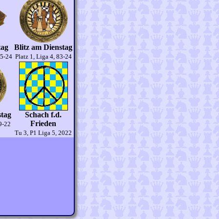
tag
Blitz am Dienstag
25-24
Platz 1, Liga 4, 83-24
stag
Schach f.d.
Frieden
19-22
Tu 3, P1 Liga 5, 2022