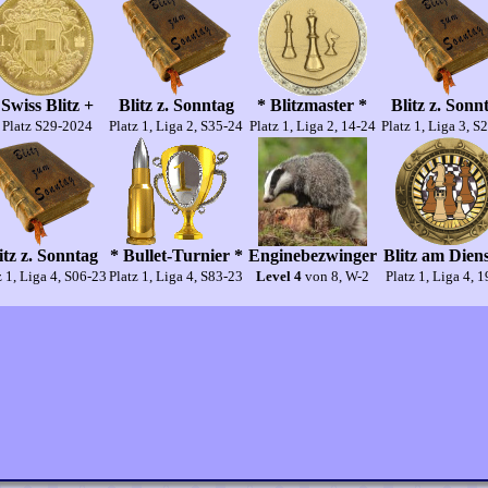
 Swiss Blitz +
Blitz z. Sonntag
* Blitzmaster *
Blitz z. Sonn
 Platz S29-2024
Platz 1, Liga 2, S35-24
Platz 1, Liga 2, 14-24
Platz 1, Liga 3, S
itz z. Sonntag
* Bullet-Turnier *
Enginebezwinger
Blitz am Dien
z 1, Liga 4, S06-23
Platz 1, Liga 4, S83-23
Level 4
von 8, W-2
Platz 1, Liga 4, 