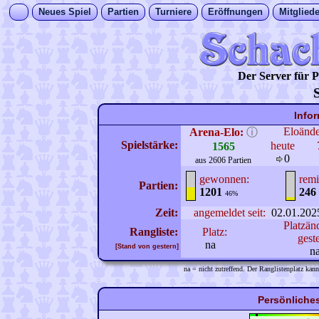
Neues Spiel
Partien
Turniere
Eröffnungen
Mitgliede
Der Server für
Info
Eloänd
Arena-Elo:
ⓘ
Spielstärke:
heute
1565
0
aus 2606 Partien
gewonnen:
remi
Partien:
1201
246
46%
Zeit:
angemeldet seit:
02.01.202
Platzän
Rangliste:
Platz:
gest
na
[Stand von gestern]
n
na = nicht zutreffend. Der Ranglistenplatz kann
Persönliches