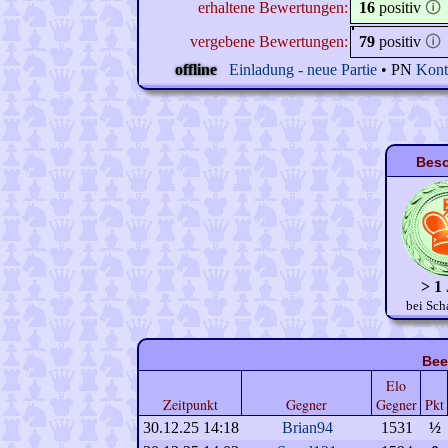
erhaltene Bewertungen:
16
positiv
🛈
vergebene Bewertungen:
79
positiv
🛈
offline
Einladung - neue Partie
• PN
Kont
Beso
> 1
bei Sch
Bee
Elo
Zeitpunkt
Gegner
Gegner
Pkt
30.12.25 14:18
Brian94
1531
½