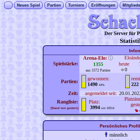
Neues Spiel
Partien
Turniere
Eröffnungen
Mitgliede
Der Server für
Statist
Info
Eloänd
Arena-Elo:
ⓘ
Spielstärke:
heute
1355
0
aus 3372 Partien
gewonnen:
remi
Partien:
1490
222
44%
Zeit:
angemeldet seit:
20.01.202
Platzän
Rangliste:
Platz:
gest
3994
[Stand von gestern]
von 18514
Persönliches Prof
männlich