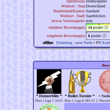
Spielniveau:
Hobbyspieler
Wohnort - Staat
Deutschland
Bundesland/Kanton:
Saarland
Wohnort - Stadt:
Saarbrücken
Ist/war Vereinsspieler:
nein
erhaltene Bewertungen:
14
positiv
🛈
vergebene Bewertungen:
6
positiv
🛈
offline
Einladung - neue Partie
• PN
Kont
Beso
* Donnerblitz *
* Bullet-Turnier *
+ Swiss
Platz 1 Liga 7, 16-25
Platz 1, Liga 8, S85-25
2. Platzau