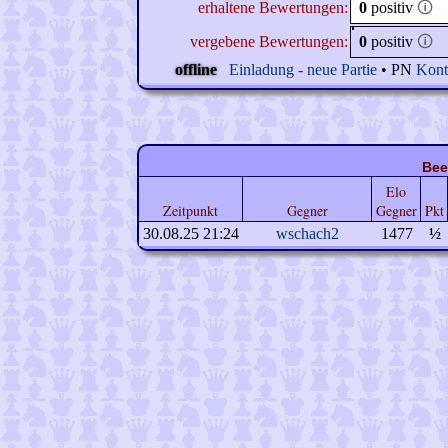
erhaltene Bewertungen:
0
positiv
🛈
vergebene Bewertungen:
0
positiv
🛈
offline
Einladung - neue Partie
• PN
Kont
Bee
Elo
Zeitpunkt
Gegner
Gegner
Pkt
30.08.25 21:24
wschach2
1477
½