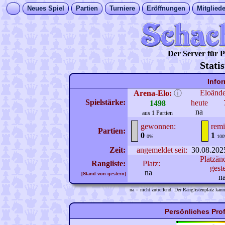
Neues Spiel
Partien
Turniere
Eröffnungen
Mitgliede
Der Server für
Stati
Info
Eloänd
Arena-Elo:
ⓘ
Spielstärke:
heute
1498
na
aus 1 Partien
gewonnen:
remi
Partien:
0
1
0%
10
Zeit:
angemeldet seit:
30.08.202
Platzän
Rangliste:
Platz:
gest
na
[Stand von gestern]
n
na = nicht zutreffend. Der Ranglistenplatz kann
Persönliches Pro