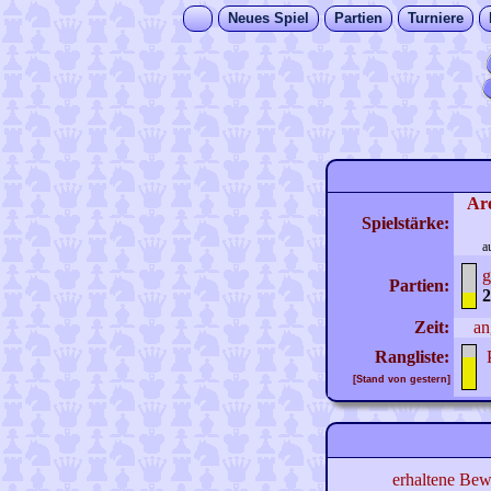
Neues Spiel
Partien
Turniere
Ar
Spielstärke:
a
g
Partien:
2
Zeit:
an
Rangliste:
[Stand von gestern]
erhaltene Bew