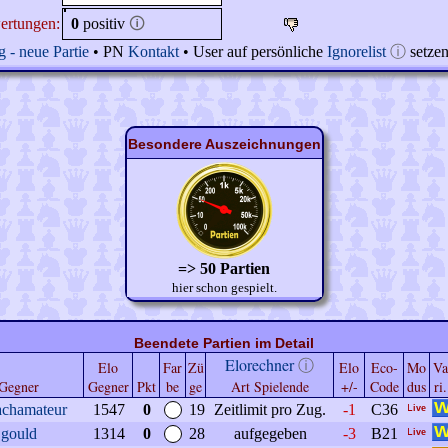
ertungen:
0
positiv
🛈
 - neue Partie
• PN
Kontakt
• User auf persönliche
Ignorelist
ⓘ
setze
Besondere Auszeichnungen
=> 50 Partien
hier schon gespielt.
Beendete Partien im Detail
Elorechner
ⓘ
Elo
Far
Zü
Elo
Eco-
Mo
Va
Gegner
Gegner
Pkt
be
ge
Art Spielende
+/-
Code
dus
ri.
achamateur
1547
0
19
Zeitlimit pro Zug.
-1
C36
gould
1314
0
28
aufgegeben
-3
B21