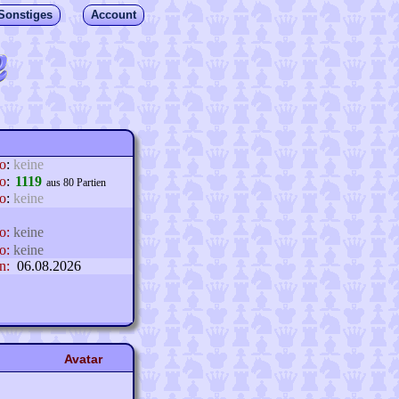
Sonstiges
Account
lo
:
keine
o
:
1119
aus 80 Partien
o
:
keine
o:
keine
o:
keine
n:
06.08.2026
Avatar