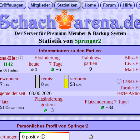
Eröffnungen
Mitglieder
Statistiken
Home
Forum
Hilfe
Der Server für Premium-Member & Backup-System
Statistik von
Springer2
Informationen zu den Partien
Eloänderung
Trainings-
Blitz-E
ena-Elo:
ⓘ
partien
Live-El
heute
7 Tage
1142
9
0
+6
Mail-El
us 80 Partien
ewonnen:
remis
:
verloren:
ⓘ
C960-El
7
0
53
34%
0%
66%
Turnier El
gemeldet seit:
03.06.2026
letzte Aktio
Platzänderung
Platz:
Platzänderung 7 Tage:
gestern:
5115
+34
von 18514
+3
Persönliches Profil von Springer2
ertungen:
0
positiv
🛈