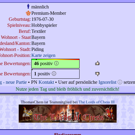
männlich
Premium-Member
Geburtstag:
1976-07-30
Spielniveau:
Hobbyspieler
Beruf:
Textiler
Wohnort - Staat
Bayern
desland/Kanton:
Bayern
Wohnort - Stadt:
Piding
ohnort-Position:
Karte zeigen
ne Bewertungen:
46
positiv
🛈
ne Bewertungen:
1
positiv
🛈
 - neue Partie
• PN
Kontakt
• User auf persönliche
Ignorelist
ⓘ
setze
Nutze jeden Tag und bleib fröhlich und zuversichtlich!
ThomasChem ist Teammitglied bei
The Lords of Chess III
Elodiagramm