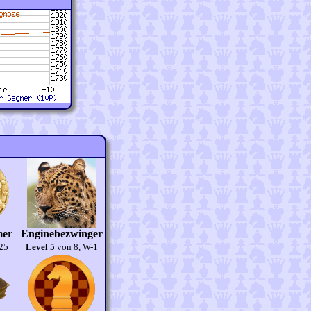
mer
Enginebezwinger
-25
Level 5
von 8, W-1