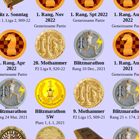
itz z. Sonntag
1. Rang, Nov
1. Rang, Spt 2022
1. Rang, A
2022
2022
z 1, Liga 2, S69-22
Gemeinsame Partie
Gemeinsame Partie
Gemeinsame Par
. Rang, Apr
20. Mothammer
Blitzmarathon
1. Rang, A
2022
2021
P2 Liga 9, S20-22
Rang 10 Dez., 2021
meinsame Partie
Gemeinsame Par
litzmarathon
Blitzmarathon
9. Mothammer
Blitzmarath
SW
ng 24 Mai, 2021
P2 Liga 15, S09-21
Rang 21 v. 174, 
Platz 1, L.1, 2021