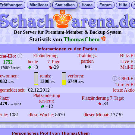
Eröffnungen
Mitglieder
Statistiken
Home
Forum
Hilfe
Der Server für Premium-Member & Backup-System
Statistik von
ThomasChem
Informationen zu den Partien
Eloänderung
Trainings-
Blitz-E
ena-Elo:
ⓘ
partien
Live-El
heute
7 Tage
1752
66
+3
-29
Mail-El
 17089 Partien
ewonnen:
remis
:
verloren:
ⓘ
C960-El
032
1308
6749
53%
8%
39%
Turnier El
gemeldet seit:
02.12.2012
letzte Aktio
Platzänderung
Platz:
Platzänderung 7 Tage:
gestern:
479
-83
von 18514
+12
eute:
1081
diese Woche:
8670
dieser Monat:
13730
Persönliches Profil von ThomasChem