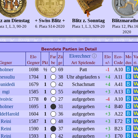
tz am Dienstag
+ Swiss Blitz +
Blitz z. Sonntag
Blitzmarath
atz 1, L.3, 90-20
6. Platz S14-2020
Platz 1, L.3, S29-20
Platz 12, Pkt.1
2020
Beendete Partien im Detail
Elorechner
ⓘ
Elo
Far
Zü
Elo
Eco-
Mo
Va
Gegner
Gegner
Pkt
be
ge
Art Spielende
+/-
Code
dus
ri.
tholmer
1698
½
69
Patt
-1
A10
hessuliu
1704
1
38
Uhr abgelaufen s
+4
A11
anidedi
1679
1
42
Schachmatt
+4
A41
mgi
1585
1
55
aufgegeben
+3
A13
ivoivic
1778
0
27
aufgegeben
-4
A10
tholmer
1695
1
31
aufgegeben
+4
B40
ldeHarold
1604
1
36
aufgegeben
+3
A22
Reini
1587
1
48
aufgegeben
+3
E72
Reini
1590
1
37
aufgegeben
+3
B23
Reini
1593
1
42
aufgegeben
+3
E70