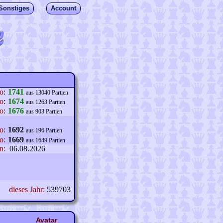
Sonstiges
Account
lo
:
1741
aus 13040 Partien
o
:
1674
aus 1263 Partien
o
:
1676
aus 903 Partien
o:
1692
aus 196 Partien
o:
1669
aus 1649 Partien
n:
06.08.2026
dieses Jahr:
539703
Avatar