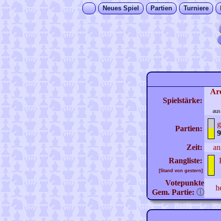
Neues Spiel
Partien
Turniere
Ar
Spielstärke:
aus
g
Partien:
9
Zeit:
an
Rangliste:
[Stand von gestern]
Votepunkte
h
Gem. Partie:
ⓘ