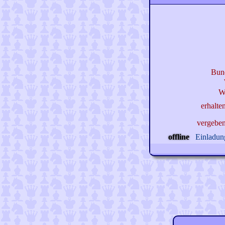
Bun
W
erhalte
vergebe
offline
Einladung