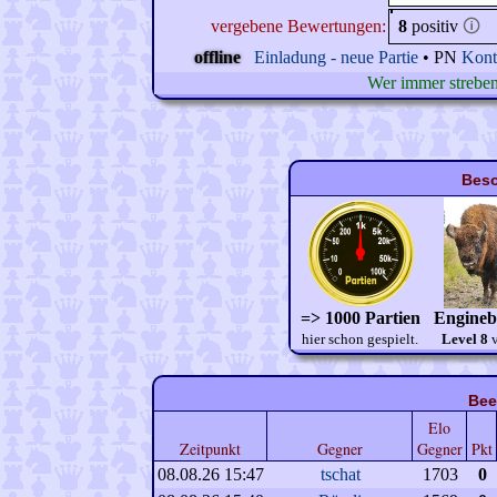
vergebene Bewertungen:
8
positiv
🛈
offline
Einladung - neue Partie
• PN
Kont
Wer immer streben
Beso
=> 1000 Partien
Engineb
hier schon gespielt.
Level 8
v
Bee
Elo
Zeitpunkt
Gegner
Gegner
Pkt
08.08.26 15:47
tschat
1703
0