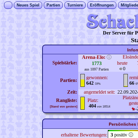
Neues Spiel
Partien
Turniere
Eröffnungen
Mitgliede
Der Server für
St
Info
Eloänd
Arena-Elo:
ⓘ
Spielstärke:
heute
1773
0
aus 1097 Partien
gewonnen:
remi
Partien:
642
66
59%
6
Zeit:
angemeldet seit:
22.09.202
Platzän
Rangliste:
Platz:
gest
404
[Stand von gestern]
von 18514
-
Persönliches 
erhaltene Bewertungen:
3
positiv
🛈