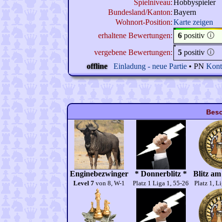
Spielniveau:
Hobbyspieler
Bundesland/Kanton:
Bayern
Wohnort-Position:
Karte zeigen
erhaltene Bewertungen:
6
positiv
🛈
vergebene Bewertungen:
5
positiv
🛈
offline
Einladung - neue Partie
• PN
Kont
Beso
Enginebezwinger
* Donnerblitz *
Blitz am
Level 7
von 8, W-1
Platz 1 Liga 1, 55-26
Platz 1, L