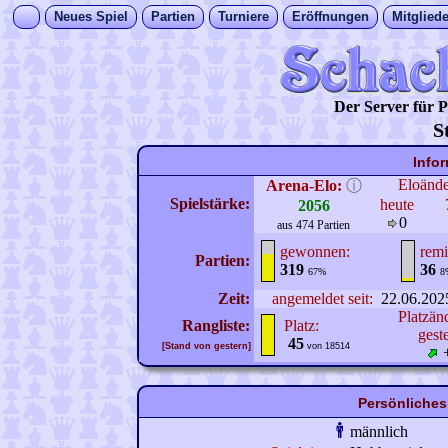
Neues Spiel
Partien
Turniere
Eröffnungen
Mitgliede
Der Server für
S
Info
Eloänd
Arena-Elo:
ⓘ
Spielstärke:
heute
2056
0
aus 474 Partien
gewonnen:
remi
Partien:
319
36
67%
8
Zeit:
angemeldet seit:
22.06.202
Platzän
Rangliste:
Platz:
gest
45
[Stand von gestern]
von 18514
Persönliches
männlich