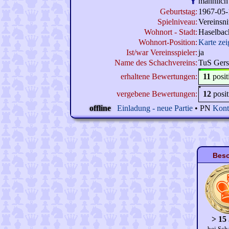
männlich
Geburtstag:
1967-05-
Spielniveau:
Vereinsn
Wohnort - Stadt:
Haselbac
Wohnort-Position:
Karte zei
Ist/war Vereinsspieler:
ja
Name des Schachvereins:
TuS Gers
erhaltene Bewertungen:
11
posi
vergebene Bewertungen:
12
posi
offline
Einladung - neue Partie
• PN
Kont
Beso
> 15
bei Sch