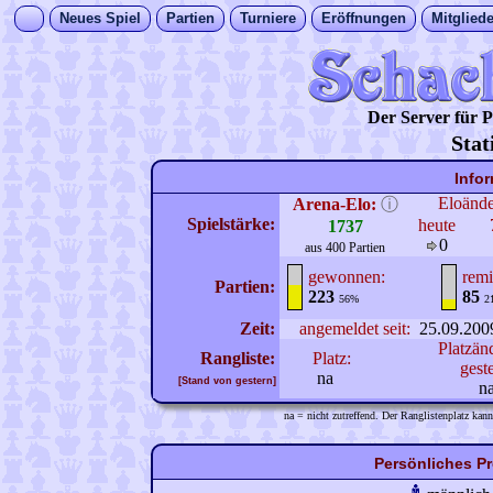
Neues Spiel
Partien
Turniere
Eröffnungen
Mitgliede
Der Server für
Stat
Info
Eloänd
Arena-Elo:
ⓘ
Spielstärke:
heute
1737
0
aus 400 Partien
gewonnen:
remi
Partien:
223
85
56%
2
Zeit:
angemeldet seit:
25.09.200
Platzän
Rangliste:
Platz:
gest
na
[Stand von gestern]
n
na = nicht zutreffend. Der Ranglistenplatz kann
Persönliches Pr