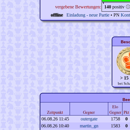
vergebene Bewertungen:
140
positiv

offline
Einladung - neue Partie
• PN
Kont
Beso
> 15
bei Sch
Bee
Elo
Zeitpunkt
Gegner
Gegner
Pkt
06.08.26 11:45
outergate
1758
0
06.08.26 10:40
martin_gn
1583
0