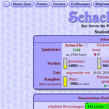
Neues Spiel
Partien
Turniere
Eröffnungen
Mitgliede
Der Server für
Statis
Info
Eloänd
Arena-Elo:
ⓘ
Spielstärke:
heute
1549
-6
aus 47884 Partien
gewonnen:
remi
Partien:
14892
566
31%
Zeit:
angemeldet seit:
16.01.201
Platzän
Rangliste:
Platz:
gest
1804
[Stand von gestern]
von 18514
Persönliches Prof
erhaltene Bewertungen:
131
positiv
