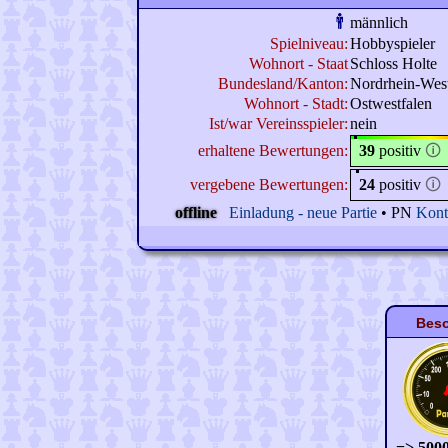
männlich
Spielniveau:
Hobbyspieler
Wohnort - Staat
Schloss Holte
Bundesland/Kanton:
Nordrhein-West
Wohnort - Stadt:
Ostwestfalen
Ist/war Vereinsspieler:
nein
erhaltene Bewertungen:
39
positiv
🛈
vergebene Bewertungen:
24
positiv
🛈
offline
Einladung - neue Partie
• PN
Kont
Beso
=> 5000