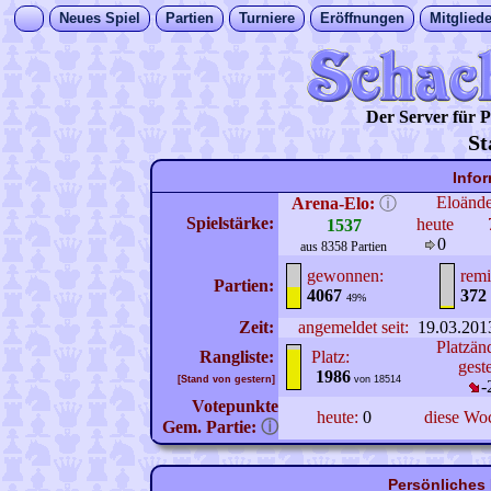
Neues Spiel
Partien
Turniere
Eröffnungen
Mitgliede
Der Server für
St
Info
Eloänd
Arena-Elo:
ⓘ
Spielstärke:
heute
1537
0
aus 8358 Partien
gewonnen:
remi
Partien:
4067
372
49%
Zeit:
angemeldet seit:
19.03.201
Platzän
Rangliste:
Platz:
gest
1986
[Stand von gestern]
von 18514
-
Votepunkte
heute:
0
diese Wo
Gem. Partie:
ⓘ
Persönliches 