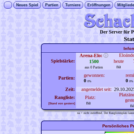
Neues Spiel
Partien
Turniere
Eröffnungen
Mitgliede
Der Server für
Sta
Info
Eloänd
Arena-Elo:
ⓘ
Spielstärke:
heute
1500
na
aus 0 Partien
gewonnen:
remi
Partien:
0
0
0%
0%
Zeit:
angemeldet seit:
29.10.202
Platzän
Rangliste:
Platz:
gest
na
[Stand von gestern]
n
na = nicht zutreffend. Der Ranglistenplatz kann
Persönliches P