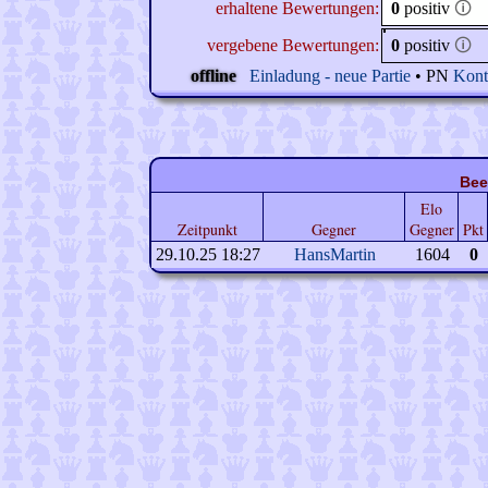
erhaltene Bewertungen:
0
positiv
🛈
vergebene Bewertungen:
0
positiv
🛈
offline
Einladung - neue Partie
• PN
Kont
Bee
Elo
Zeitpunkt
Gegner
Gegner
Pkt
29.10.25 18:27
HansMartin
1604
0