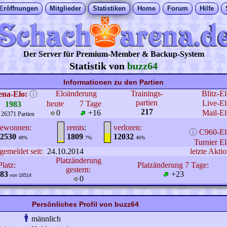
Eröffnungen
Mitglieder
Statistiken
Home
Forum
Hilfe
Der Server für Premium-Member & Backup-System
Statistik von
buzz64
Informationen zu den Partien
Eloänderung
Trainings-
Blitz-E
ena-Elo:
ⓘ
partien
Live-El
heute
7 Tage
1983
217
0
+16
Mail-El
 26371 Partien
ewonnen:
remis
:
verloren:
ⓘ
C960-El
2530
1809
12032
48%
7%
46%
Turnier El
gemeldet seit:
24.10.2014
letzte Aktio
Platzänderung
Platz:
Platzänderung 7 Tage:
gestern:
83
+23
von 18514
0
Persönliches Profil von buzz64
männlich