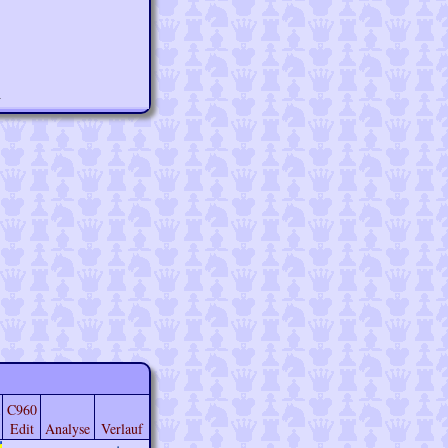
n
C960
Edit
Analyse
Verlauf