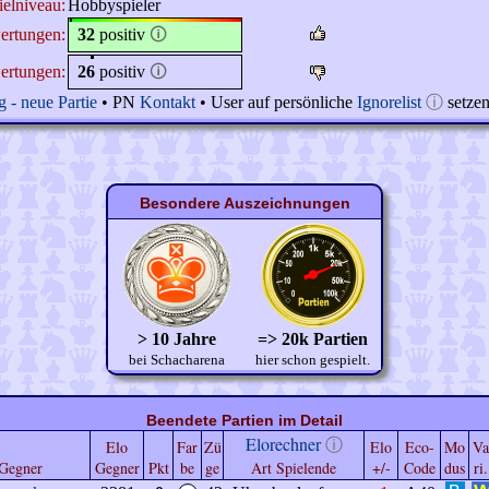
ielniveau:
Hobbyspieler
ertungen:
32
positiv
🛈
ertungen:
26
positiv
🛈
 - neue Partie
• PN
Kontakt
• User auf persönliche
Ignorelist
ⓘ
setze
Besondere Auszeichnungen
> 10 Jahre
=> 20k Partien
bei Schacharena
hier schon gespielt.
Beendete Partien im Detail
Elorechner
ⓘ
Elo
Far
Zü
Elo
Eco-
Mo
Va
Gegner
Gegner
Pkt
be
ge
Art Spielende
+/-
Code
dus
ri.