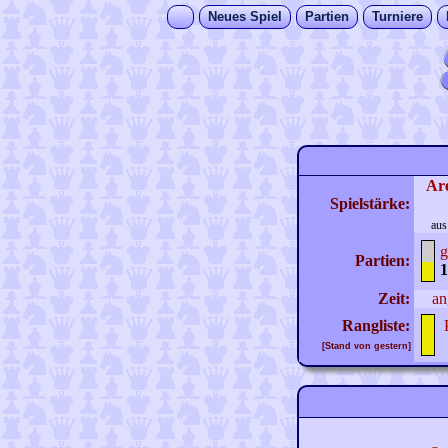
Neues Spiel
Partien
Turniere
Ar
Spielstärke:
aus
g
Partien:
1
Zeit:
an
Rangliste:
[Stand von gestern]