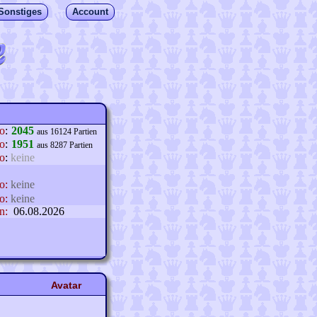
Sonstiges
Account
lo
:
2045
aus 16124 Partien
o
:
1951
aus 8287 Partien
o
:
keine
o:
keine
o:
keine
n:
06.08.2026
Avatar