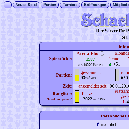
Neues Spiel
Partien
Turniere
Eröffnungen
Mitgliede
Der Server für
St
Info
Eloänd
Arena-Elo:
ⓘ
Spielstärke:
heute
1587
+51
aus 19570 Partien
gewonnen:
remi
Partien:
9362
620
48%
Zeit:
angemeldet seit:
06.01.201
Platzän
Rangliste:
Platz:
gest
2022
[Stand von gestern]
von 18514
-
Persönliches 
männlich