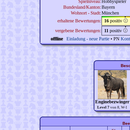
Spielniveau:
Hobbyspieler
Bundesland/Kanton:
Bayern
Wohnort - Stadt:
München
erhaltene Bewertungen:
16
positiv
🛈
vergebene Bewertungen:
11
positiv
🛈
offline
Einladung - neue Partie
• PN
Kont
Beso
Enginebezwinger
Level 7
von 8, W-1
Bee