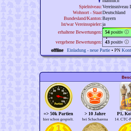
männlich
Spielniveau:
Vereinsniveau 
Wohnort - Staat
Deutschland
Bundesland/Kanton:
Bayern
Ist/war Vereinsspieler:
ja
erhaltene Bewertungen:
54
positiv
🛈
vergebene Bewertungen:
43
positiv
🛈
offline
Einladung - neue Partie
• PN
Kont
Beso
=> 50k Partien
> 10 Jahre
P1, Kol
hier schon gespielt.
bei Schacharena
14. CTC-P