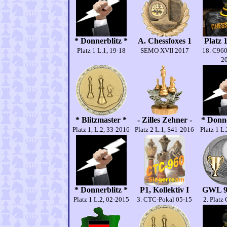
* Donnerblitz *
A. Chessfoxes 1
Platz 
Platz 1 L.1, 19-18
SEMO XVII 2017
18. C960
2
* Blitzmaster *
- Zilles Zehner -
* Donne
Platz 1, L.2, 33-2016
Platz 2 L.1, S41-2016
Platz 1 L
* Donnerblitz *
P1, Kollektiv I
GWL 9.
Platz 1 L.2, 02-2015
3. CTC-Pokal 05-15
2. Platz