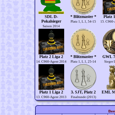
SDL D-
* Blitzmaster *
Platz 
Pokalsieger
Platz 1, L.1, 54-15
15. C960-
Saison 2014
Platz 2 Liga 2
* Blitzmaster *
GWL 7.
14. C960-Agent 2014
Platz 1, L.1, 25-14
Sieger 
Platz 1 Liga 2
3. SJT, Platz 2
EML Me
13. C960-Agent 2013
Finalrunde (2013)
Bee