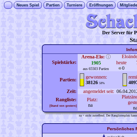
Neues Spiel
Partien
Turniere
Eröffnungen
Mitgliede
Der Server für
St
Info
Eloänd
Arena-Elo:
ⓘ
Spielstärke:
heute
1905
0
aus 65503 Partien
gewonnen:
remi
Partien:
38126
409
58%
Zeit:
angemeldet seit:
06.04.201
Platzän
Rangliste:
Platz:
gest
na
[Stand von gestern]
n
na = nicht zutreffend. Der Ranglistenplatz kann
Persönliches P