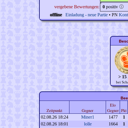
vergebene Bewertungen:
0
positiv
🛈
offline
Einladung - neue Partie
• PN
Kont
Beso
> 15
bei Sch
Bee
Elo
Zeitpunkt
Gegner
Gegner
Pkt
02.08.26 18:24
Miner1
1477
1
02.08.26 18:01
lolle
1664
1