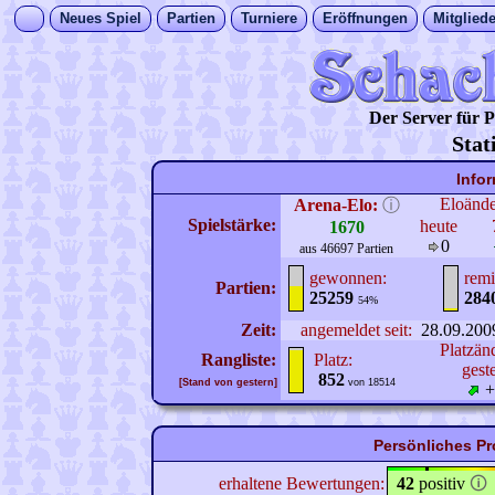
Neues Spiel
Partien
Turniere
Eröffnungen
Mitgliede
Der Server für
Stat
Info
Eloänd
Arena-Elo:
ⓘ
Spielstärke:
heute
1670
0
aus 46697 Partien
gewonnen:
remi
Partien:
25259
284
54%
Zeit:
angemeldet seit:
28.09.200
Platzän
Rangliste:
Platz:
gest
852
[Stand von gestern]
von 18514
+
Persönliches Pr
erhaltene Bewertungen:
42
positiv
🛈