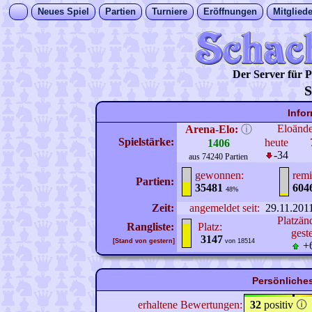
Neues Spiel
Partien
Turniere
Eröffnungen
Mitgliede
Der Server für
S
Info
Eloänd
Arena-Elo:
ⓘ
Spielstärke:
heute
1406
-34
aus 74240 Partien
gewonnen:
remi
Partien:
35481
604
48%
Zeit:
angemeldet seit:
29.11.201
Platzän
Rangliste:
Platz:
gest
3147
[Stand von gestern]
von 18514
+
Persönliches
erhaltene Bewertungen:
32
positiv
🛈