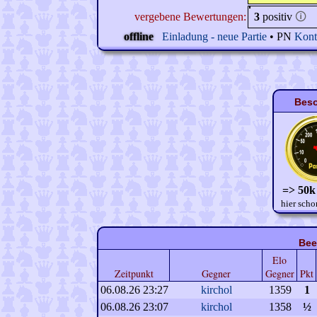
vergebene Bewertungen:
3
positiv
🛈
offline
Einladung - neue Partie
• PN
Kont
Beso
=> 50k
hier scho
Bee
Elo
Zeitpunkt
Gegner
Gegner
Pkt
06.08.26 23:27
kirchol
1359
1
06.08.26 23:07
kirchol
1358
½