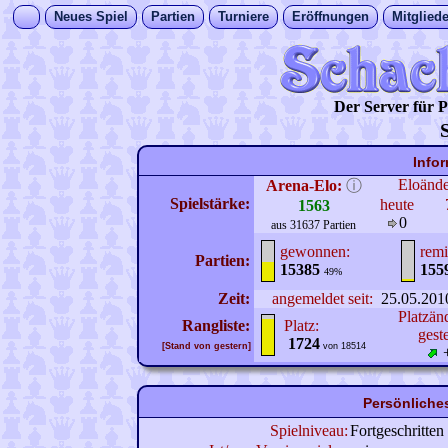
Neues Spiel
Partien
Turniere
Eröffnungen
Mitgliede
Der Server für
Info
Eloänd
Arena-Elo:
ⓘ
Spielstärke:
heute
1563
0
aus 31637 Partien
gewonnen:
remi
Partien:
15385
155
49%
Zeit:
angemeldet seit:
25.05.201
Platzän
Rangliste:
Platz:
gest
1724
[Stand von gestern]
von 18514
Persönliches
Spielniveau:
Fortgeschritten