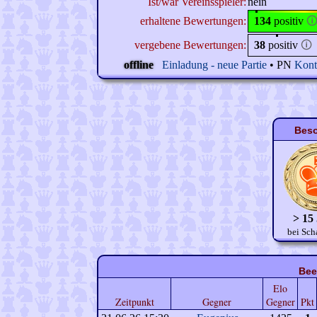
Ist/war Vereinsspieler:
nein
erhaltene Bewertungen:
134
positiv

vergebene Bewertungen:
38
positiv
🛈
offline
Einladung - neue Partie
• PN
Kont
Beso
> 15
bei Sch
Bee
Elo
Zeitpunkt
Gegner
Gegner
Pkt