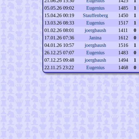
21.06.26 15:30
Eugenius
1425
1
05.05.26 09:02
Eugenius
1485
1
15.04.26 00:19
Stauffenberg
1450
1
13.03.26 08:33
Eugenius
1517
1
01.02.26 08:01
joergbaush
1411
0
17.01.26 07:36
Janina
1612
0
04.01.26 10:57
joergbaush
1516
1
26.12.25 07:07
Eugenius
1483
0
07.12.25 09:48
joergbaush
1494
1
22.11.25 23:22
Eugenius
1468
0