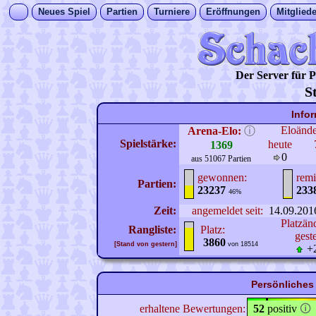
Neues Spiel
Partien
Turniere
Eröffnungen
Mitgliede
Der Server für
S
Info
Eloänd
Arena-Elo:
ⓘ
Spielstärke:
heute
1369
0
aus 51067 Partien
gewonnen:
remi
Partien:
23237
233
46%
Zeit:
angemeldet seit:
14.09.201
Platzän
Rangliste:
Platz:
gest
3860
[Stand von gestern]
von 18514
+
Persönliches
erhaltene Bewertungen:
52
positiv
🛈