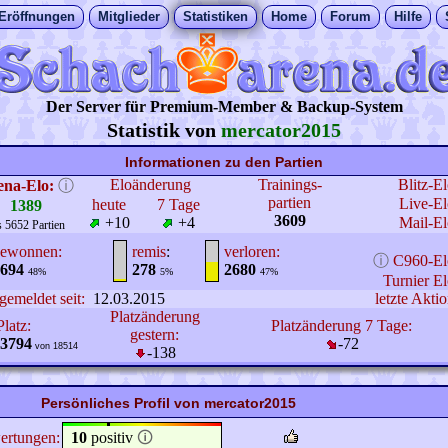
Eröffnungen
Mitglieder
Statistiken
Home
Forum
Hilfe
Der Server für Premium-Member & Backup-System
Statistik von
mercator2015
Informationen zu den Partien
Eloänderung
Trainings-
Blitz-E
ena-Elo:
ⓘ
partien
Live-El
heute
7 Tage
1389
3609
+10
+4
Mail-El
s 5652 Partien
ewonnen:
remis
:
verloren:
ⓘ
C960-El
694
278
2680
48%
5%
47%
Turnier El
gemeldet seit:
12.03.2015
letzte Aktio
Platzänderung
Platz:
Platzänderung 7 Tage:
gestern:
3794
-72
von 18514
-138
Persönliches Profil von mercator2015
ertungen:
10
positiv
🛈