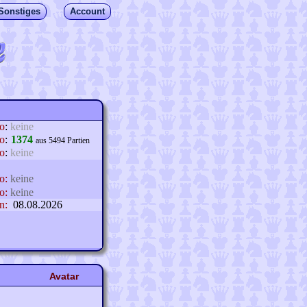
Sonstiges
Account
lo
:
keine
o
:
1374
aus 5494 Partien
o
:
keine
o:
keine
o:
keine
n:
08.08.2026
Avatar