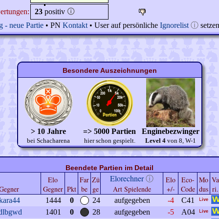
ertungen:
23
positiv
🛈
 - neue Partie
• PN
Kontakt
• User auf persönliche
Ignorelist
ⓘ
setze
Besondere Auszeichnungen
> 10 Jahre
=> 5000 Partien
Enginebezwinger
bei Schacharena
hier schon gespielt.
Level 4
von 8, W-1
Beendete Partien im Detail
Elorechner
ⓘ
Elo
Far
Zü
Elo
Eco-
Mo
Va
Gegner
Gegner
Pkt
be
ge
Art Spielende
+/-
Code
dus
ri.
kara44
1444
0
24
aufgegeben
-4
C41
jdlbgwd
1401
0
28
aufgegeben
-5
A04