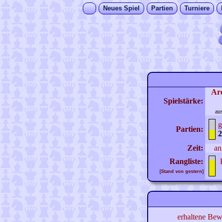
Neues Spiel
Partien
Turniere
Ar
Spielstärke:
au
g
Partien:
2
Zeit:
an
Rangliste:
[Stand von gestern]
erhaltene Bew