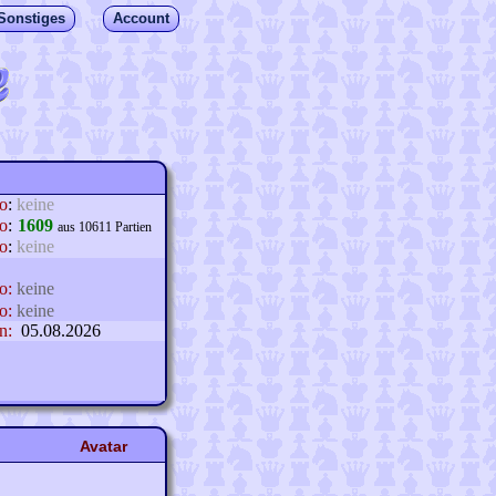
Sonstiges
Account
lo
:
keine
o
:
1609
aus 10611 Partien
o
:
keine
o:
keine
o:
keine
n:
05.08.2026
Avatar