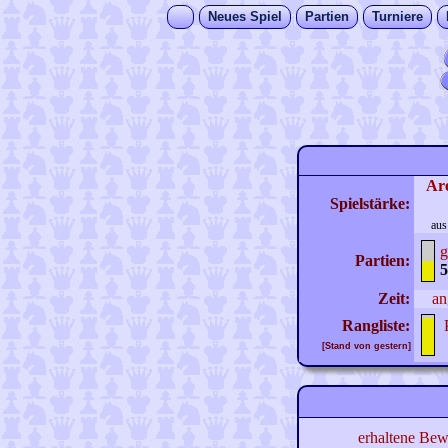
Neues Spiel
Partien
Turniere
Ar
Spielstärke:
aus
g
Partien:
5
Zeit:
an
Rangliste:
[Stand von gestern]
erhaltene Bew