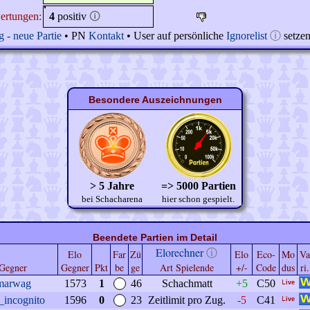
ertungen:
4
positiv
🛈
 - neue Partie
• PN
Kontakt
• User auf persönliche
Ignorelist
ⓘ
setze
Besondere Auszeichnungen
> 5 Jahre
=> 5000 Partien
bei Schacharena
hier schon gespielt.
Beendete Partien im Detail
Elorechner
ⓘ
Elo
Far
Zü
Elo
Eco-
Mo
Va
Gegner
Gegner
Pkt
be
ge
Art Spielende
+/-
Code
dus
ri.
marwag
1573
1
46
Schachmatt
+5
C50
_incognito
1596
0
23
Zeitlimit pro Zug.
-5
C41