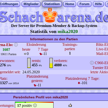
Eröffnungen
Mitglieder
Statistiken
Home
Forum
Hilfe
Der Server für Premium-Member & Backup-System
Statistik von
mika2020
Informationen zu den Partien
Eloänderung
Trainings-
Blitz-E
ena-Elo:
ⓘ
partien
Live-El
heute
7 Tage
1607
1
0
-11
Mail-El
 10611 Partien
ewonnen:
remis
:
verloren:
ⓘ
C960-El
276
455
4880
50%
4%
46%
Turnier El
gemeldet seit:
24.05.2020
letzte Aktio
Platzänderung
Platz:
Platzänderung 7 Tage:
gestern:
1327
-101
von 18514
-11
Persönliches Profil von mika2020
ertungen:
17
positiv
🛈