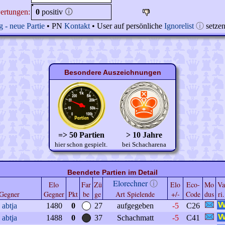
ertungen:
0
positiv
🛈
 - neue Partie
• PN
Kontakt
• User auf persönliche
Ignorelist
ⓘ
setze
Besondere Auszeichnungen
=> 50 Partien
> 10 Jahre
hier schon gespielt.
bei Schacharena
Beendete Partien im Detail
Elorechner
ⓘ
Elo
Far
Zü
Elo
Eco-
Mo
Va
Gegner
Gegner
Pkt
be
ge
Art Spielende
+/-
Code
dus
ri.
abtja
1480
0
27
aufgegeben
-5
C26
abtja
1488
0
37
Schachmatt
-5
C41