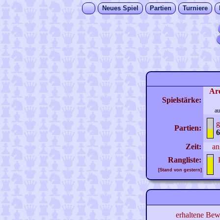
Neues Spiel
Partien
Turniere
Ar
Spielstärke:
au
g
Partien:
6
Zeit:
an
Rangliste:
[Stand von gestern]
erhaltene Bew