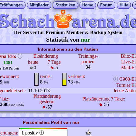
Eröffnungen
Mitglieder
Statistiken
Home
Forum
Hilfe
Der Server für Premium-Member & Backup-System
Statistik von
nur
Informationen zu den Partien
Eloänderung
Trainings-
Blitz-E
ena-Elo:
ⓘ
partien
Live-El
heute
7 Tage
1481
34
0
-5
Mail-El
s 150 Partien
ewonnen:
remis
:
verloren:
ⓘ
C960-El
9
8
73
46%
5%
49%
Turnier El
gemeldet seit:
11.10.2013
letzte Aktio
Platzänderung
Platz:
Platzänderung 7 Tage:
gestern:
2685
-55
von 18514
-57
Persönliches Profil von nur
ertungen:
1
positiv
🛈