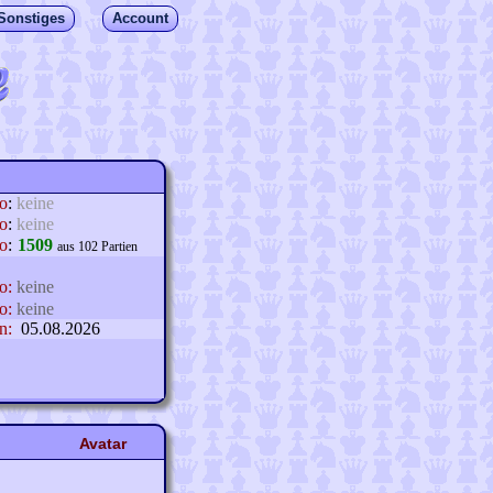
Sonstiges
Account
lo
:
keine
o
:
keine
o
:
1509
aus 102 Partien
o:
keine
o:
keine
n:
05.08.2026
Avatar